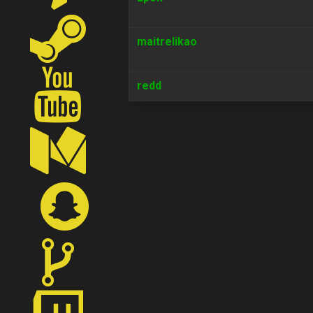
maitrelikao
redd