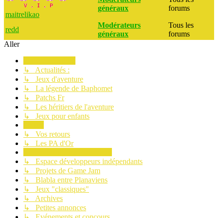
généraux
forums
maitrelikao
Modérateurs
Tous les
redd
généraux
forums
Aller
Planète Aventure
↳ Actualités :
↳ Jeux d'aventure
↳ La légende de Baphomet
↳ Patchs Fr
↳ Les héritiers de l'aventure
↳ Jeux pour enfants
Le site
↳ Vos retours
↳ Les PA d'Or
Communauté des Planaviens
↳ Espace développeurs indépendants
↳ Projets de Game Jam
↳ Blabla entre Planaviens
↳ Jeux "classiques"
↳ Archives
↳ Petites annonces
↳ Evénements et concours