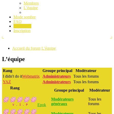
Membres
L’équipe
Mode sombre
FAQ
Connexion
Inscription
Accueil du forum
L’équipe
L’équipe
Rang
Administrateurs
Groupe principal
Modérateur
I didn't do it
Webmatrix
Administrateurs
Tous les forums
YAZ
Administrateurs
Tous les forums
Rang
Modérateurs
Groupe principal
Modérateur
généraux
Modérateurs
Tous les
généraux
forums
Epok
Modérateurs
Tous les