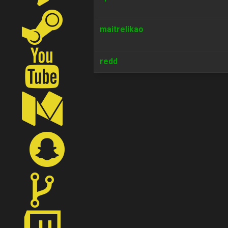
maitrelikao
redd