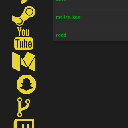
maitrelikao
redd