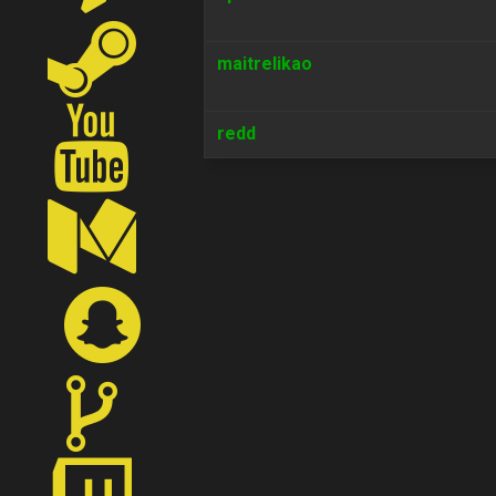
maitrelikao
redd