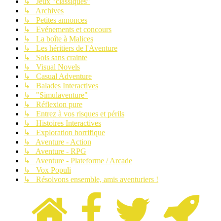
↳ Jeux "classiques"
↳ Archives
↳ Petites annonces
↳ Evénements et concours
↳ La boîte à Malices
↳ Les héritiers de l'Aventure
↳ Sois sans crainte
↳ Visual Novels
↳ Casual Adventure
↳ Balades Interactives
↳ "Simulaventure"
↳ Réflexion pure
↳ Entrez à vos risques et périls
↳ Histoires Interactives
↳ Exploration horrifique
↳ Aventure - Action
↳ Aventure - RPG
↳ Aventure - Plateforme / Arcade
↳ Vox Populi
↳ Résolvons ensemble, amis aventuriers !