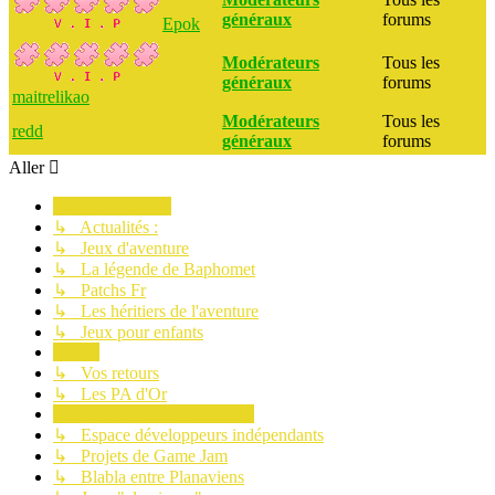
généraux
forums
Epok
Modérateurs
Tous les
généraux
forums
maitrelikao
Modérateurs
Tous les
redd
généraux
forums
Aller
Planète Aventure
↳ Actualités :
↳ Jeux d'aventure
↳ La légende de Baphomet
↳ Patchs Fr
↳ Les héritiers de l'aventure
↳ Jeux pour enfants
Le site
↳ Vos retours
↳ Les PA d'Or
Communauté des Planaviens
↳ Espace développeurs indépendants
↳ Projets de Game Jam
↳ Blabla entre Planaviens