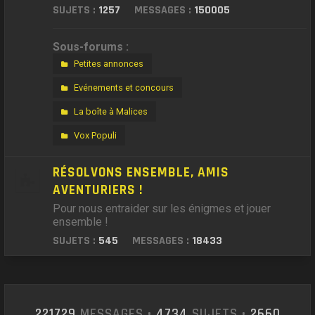
SUJETS :
1257
MESSAGES :
150005
Sous-forums :
Petites annonces
Evénements et concours
La boîte à Malices
Vox Populi
RÉSOLVONS ENSEMBLE, AMIS
AVENTURIERS !
Pour nous entraider sur les énigmes et jouer
ensemble !
SUJETS :
545
MESSAGES :
18433
221729
MESSAGES •
4734
SUJETS •
2660