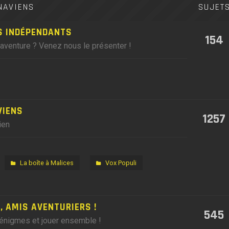
NAVIENS
SUJET
S INDÉPENDANTS
154
'aventure ? Venez nous le présenter !
VIENS
1257
ien
La boîte à Malices
Vox Populi
 AMIS AVENTURIERS !
545
 énigmes et jouer ensemble !