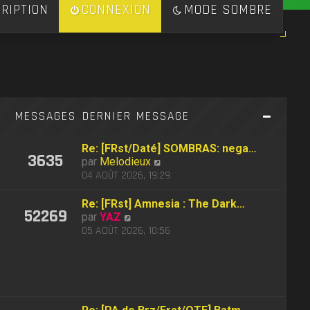
RIPTION
CONNEXION
MODE SOMBRE
S
MESSAGES
DERNIER MESSAGE
Re: [FRst/Daté] SOMBRAS: nega…
3635
C
par
Melodieux
o
04 AOÛT 2026, 19:29
n
s
Re: [FRst] Amnesia : The Dark…
52269
u
C
par
YAZ
l
o
05 AOÛT 2026, 10:56
t
n
e
s
r
u
l
l
e
t
d
e