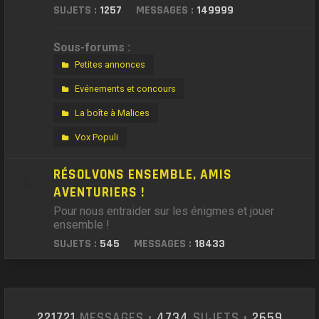
SUJETS :
1257
MESSAGES :
149999
Sous-forums :
Petites annonces
Evénements et concours
La boîte à Malices
Vox Populi
RÉSOLVONS ENSEMBLE, AMIS
AVENTURIERS !
Pour nous entraider sur les énigmes et jouer
ensemble !
SUJETS :
545
MESSAGES :
18433
221721
MESSAGES •
4734
SUJETS •
2659