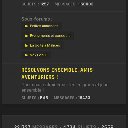
SUJETS :
1257
MESSAGES :
150003
Sous-forums :
Petites annonces
Evénements et concours
La boîte à Malices
Vox Populi
RÉSOLVONS ENSEMBLE, AMIS
AVENTURIERS !
Pour nous entraider sur les énigmes et jouer
ensemble !
SUJETS :
545
MESSAGES :
18433
221727
MESSAGES •
4734
SUJETS •
2659