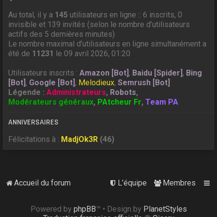
Au total, il y a
145
utilisateurs en ligne :: 6 inscrits, 0
invisible et 139 invités (selon le nombre d’utilisateurs
actifs des 5 dernières minutes)
Le nombre maximal d’utilisateurs en ligne simultanément a
été de
11231
le 09 avril 2026, 01:20
Utilisateurs inscrits :
Amazon [Bot]
,
Baidu [Spider]
,
Bing
[Bot]
,
Google [Bot]
,
Melodieux
,
Semrush [Bot]
Légende :
Administrateurs
,
Robots
,
Modérateurs généraux
,
PAtcheur Fr
,
Team PA
ANNIVERSAIRES
Félicitations à :
MadjOk3R
(46)
Accueil du forum
L’équipe
Membres
Powered by
phpBB
™
• Design by
PlanetStyles