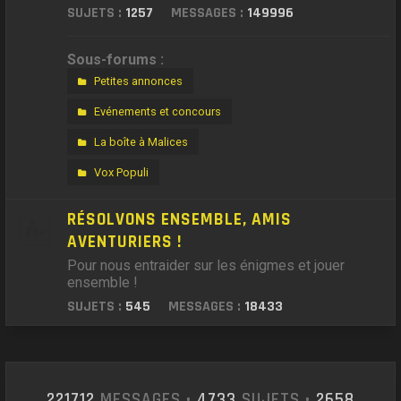
SUJETS :
1257
MESSAGES :
149996
Sous-forums :
Petites annonces
Evénements et concours
La boîte à Malices
Vox Populi
RÉSOLVONS ENSEMBLE, AMIS
AVENTURIERS !
Pour nous entraider sur les énigmes et jouer
ensemble !
SUJETS :
545
MESSAGES :
18433
221712
MESSAGES •
4733
SUJETS •
2658