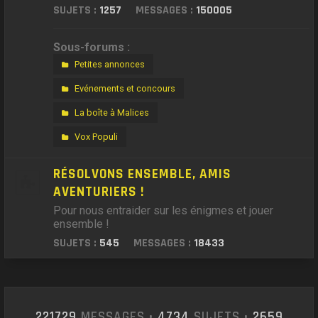
SUJETS :
1257
MESSAGES :
150005
Sous-forums :
Petites annonces
Evénements et concours
La boîte à Malices
Vox Populi
RÉSOLVONS ENSEMBLE, AMIS
AVENTURIERS !
Pour nous entraider sur les énigmes et jouer
ensemble !
SUJETS :
545
MESSAGES :
18433
221729
MESSAGES •
4734
SUJETS •
2659