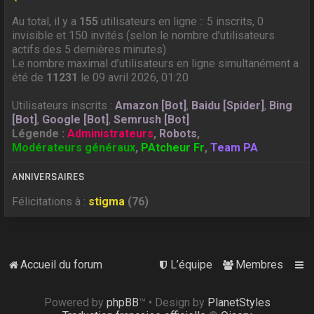
Au total, il y a
155
utilisateurs en ligne :: 5 inscrits, 0
invisible et 150 invités (selon le nombre d’utilisateurs
actifs des 5 dernières minutes)
Le nombre maximal d’utilisateurs en ligne simultanément a
été de
11231
le 09 avril 2026, 01:20
Utilisateurs inscrits :
Amazon [Bot]
,
Baidu [Spider]
,
Bing
[Bot]
,
Google [Bot]
,
Semrush [Bot]
Légende :
Administrateurs
,
Robots
,
Modérateurs généraux
,
PAtcheur Fr
,
Team PA
ANNIVERSAIRES
Félicitations à :
stigma
(76)
Accueil du forum
L’équipe
Membres
Powered by
phpBB
™
• Design by
PlanetStyles