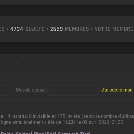
S •
4734
SUJETS •
2659
MEMBRES • NOTRE MEMBRE
Mot de passe :
J’ai oublié mo
ne :: 4 inscrits, 0 invisible et 175 invités (selon le nombre d’util
 ligne simultanément a été de
11231
le 09 avril 2026, 01:20