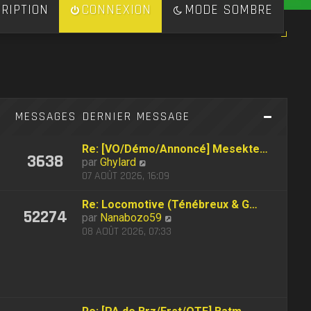
RIPTION
CONNEXION
MODE SOMBRE
S
MESSAGES
DERNIER MESSAGE
Re: [VO/Démo/Annoncé] Mesekte…
3638
C
par
Ghylard
o
07 AOÛT 2026, 16:09
n
s
Re: Locomotive (Ténébreux & G…
52274
u
C
par
Nanabozo59
l
o
08 AOÛT 2026, 07:33
t
n
e
s
r
u
l
l
e
t
d
e