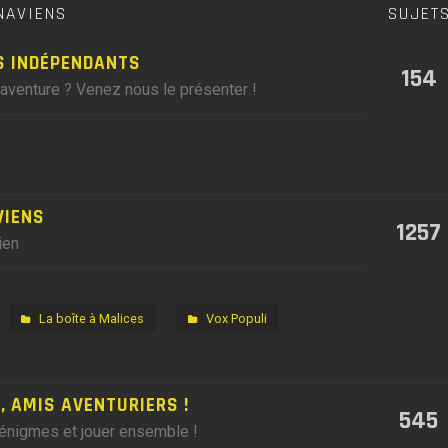
NAVIENS
SUJET
S INDÉPENDANTS
154
'aventure ? Venez nous le présenter !
VIENS
1257
ien
La boîte à Malices
Vox Populi
 AMIS AVENTURIERS !
545
 énigmes et jouer ensemble !