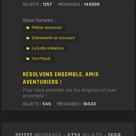
SUJETS :
1257
MESSAGES :
149999
Sous-forums :
Petites annonces
Evénements et concours
La boîte à Malices
Vox Populi
RÉSOLVONS ENSEMBLE, AMIS
AVENTURIERS !
Pour nous entraider sur les énigmes et jouer
ensemble !
SUJETS :
545
MESSAGES :
18433
221722
MESSAGES •
4734
SUJETS •
2659