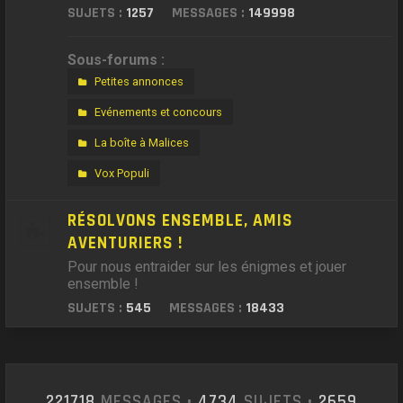
SUJETS :
1257
MESSAGES :
149998
Sous-forums :
Petites annonces
Evénements et concours
La boîte à Malices
Vox Populi
RÉSOLVONS ENSEMBLE, AMIS
AVENTURIERS !
Pour nous entraider sur les énigmes et jouer
ensemble !
SUJETS :
545
MESSAGES :
18433
221718
MESSAGES •
4734
SUJETS •
2659