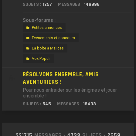
SUJETS :
1257
MESSAGES :
149998
Sous-forums :
Petites annonces
Evénements et concours
La boîte à Malices
Vox Populi
RÉSOLVONS ENSEMBLE, AMIS
AVENTURIERS !
Pour nous entraider sur les énigmes et jouer
ensemble !
SUJETS :
545
MESSAGES :
18433
221715
MESSAGES •
4733
SUJETS •
2659