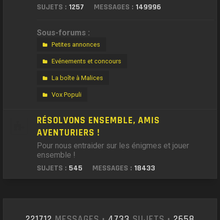
SUJETS :
1257
MESSAGES :
149996
Sous-forums :
Petites annonces
Evénements et concours
La boîte à Malices
Vox Populi
RÉSOLVONS ENSEMBLE, AMIS
AVENTURIERS !
Pour nous entraider sur les énigmes et jouer
ensemble !
SUJETS :
545
MESSAGES :
18433
221712
MESSAGES •
4733
SUJETS •
2658