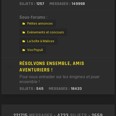
SUJETS :
1257
MESSAGES :
149998
Sous-forums :
Petites annonces
Evénements et concours
La boîte à Malices
Vox Populi
RÉSOLVONS ENSEMBLE, AMIS
AVENTURIERS !
Pour nous entraider sur les énigmes et jouer
ensemble !
SUJETS :
545
MESSAGES :
18433
221715
MESSAGES •
4733
SUJETS •
2659