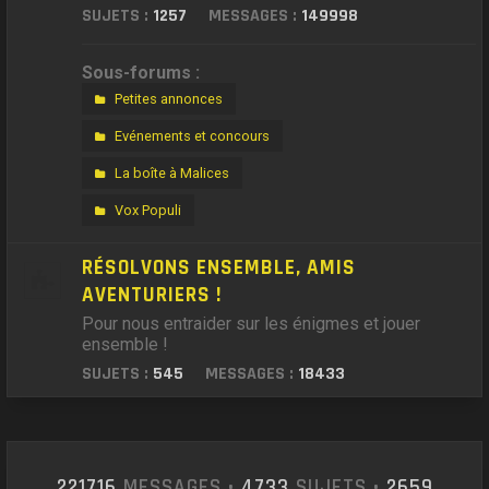
SUJETS :
1257
MESSAGES :
149998
Sous-forums :
Petites annonces
Evénements et concours
La boîte à Malices
Vox Populi
RÉSOLVONS ENSEMBLE, AMIS
AVENTURIERS !
Pour nous entraider sur les énigmes et jouer
ensemble !
SUJETS :
545
MESSAGES :
18433
221716
MESSAGES •
4733
SUJETS •
2659