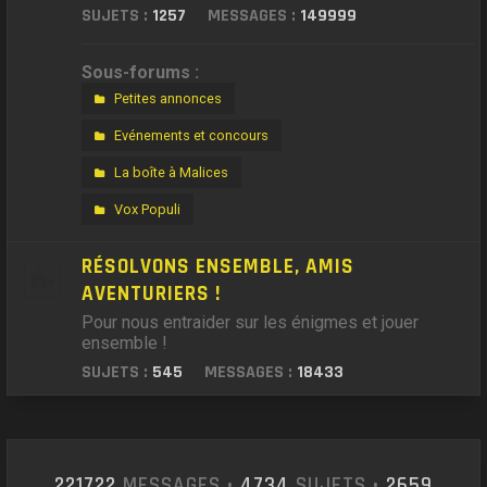
SUJETS :
1257
MESSAGES :
149999
Sous-forums :
Petites annonces
Evénements et concours
La boîte à Malices
Vox Populi
RÉSOLVONS ENSEMBLE, AMIS
AVENTURIERS !
Pour nous entraider sur les énigmes et jouer
ensemble !
SUJETS :
545
MESSAGES :
18433
221722
MESSAGES •
4734
SUJETS •
2659