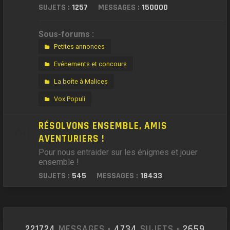
SUJETS :
1257
MESSAGES :
150000
Sous-forums :
Petites annonces
Evénements et concours
La boîte à Malices
Vox Populi
RÉSOLVONS ENSEMBLE, AMIS
AVENTURIERS !
Pour nous entraider sur les énigmes et jouer
ensemble !
SUJETS :
545
MESSAGES :
18433
221724
MESSAGES •
4734
SUJETS •
2659