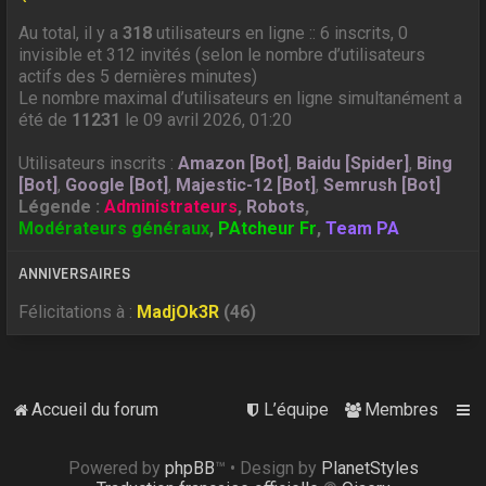
Au total, il y a
318
utilisateurs en ligne :: 6 inscrits, 0
invisible et 312 invités (selon le nombre d’utilisateurs
actifs des 5 dernières minutes)
Le nombre maximal d’utilisateurs en ligne simultanément a
été de
11231
le 09 avril 2026, 01:20
Utilisateurs inscrits :
Amazon [Bot]
,
Baidu [Spider]
,
Bing
[Bot]
,
Google [Bot]
,
Majestic-12 [Bot]
,
Semrush [Bot]
Légende :
Administrateurs
,
Robots
,
Modérateurs généraux
,
PAtcheur Fr
,
Team PA
ANNIVERSAIRES
Félicitations à :
MadjOk3R
(46)
Accueil du forum
L’équipe
Membres
Powered by
phpBB
™
• Design by
PlanetStyles