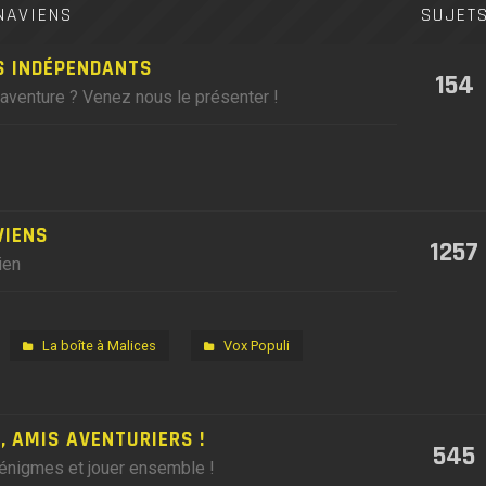
NAVIENS
SUJET
S INDÉPENDANTS
154
'aventure ? Venez nous le présenter !
VIENS
1257
ien
La boîte à Malices
Vox Populi
 AMIS AVENTURIERS !
545
 énigmes et jouer ensemble !