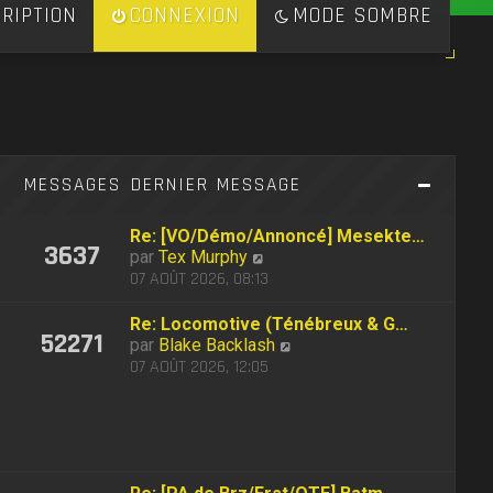
RIPTION
CONNEXION
MODE SOMBRE
S
MESSAGES
DERNIER MESSAGE
Re: [VO/Démo/Annoncé] Mesekte…
3637
C
par
Tex Murphy
o
07 AOÛT 2026, 08:13
n
s
Re: Locomotive (Ténébreux & G…
52271
u
C
par
Blake Backlash
l
o
07 AOÛT 2026, 12:05
t
n
e
s
r
u
l
l
e
t
d
e