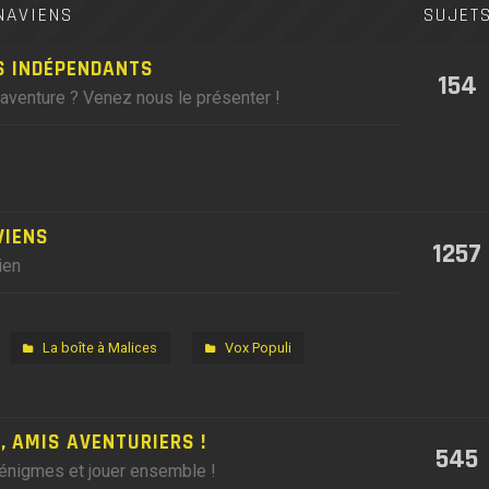
NAVIENS
SUJET
S INDÉPENDANTS
154
'aventure ? Venez nous le présenter !
VIENS
1257
ien
La boîte à Malices
Vox Populi
 AMIS AVENTURIERS !
545
 énigmes et jouer ensemble !