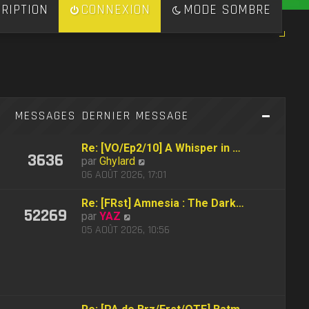
RIPTION
CONNEXION
MODE SOMBRE
S
MESSAGES
DERNIER MESSAGE
Re: [VO/Ep2/10] A Whisper in …
3636
C
par
Ghylard
o
06 AOÛT 2026, 17:01
n
s
Re: [FRst] Amnesia : The Dark…
52269
u
C
par
YAZ
l
o
05 AOÛT 2026, 10:56
t
n
e
s
r
u
l
l
e
t
d
e