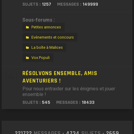
SUJETS :
1257
MESSAGES :
149999
Sous-forums :
Petites annonces
Evénements et concours
La boîte à Malices
Vox Populi
RÉSOLVONS ENSEMBLE, AMIS
AVENTURIERS !
Pour nous entraider sur les énigmes et jouer
ensemble !
SUJETS :
545
MESSAGES :
18433
221722
MESSAGES •
4734
SUJETS •
2659