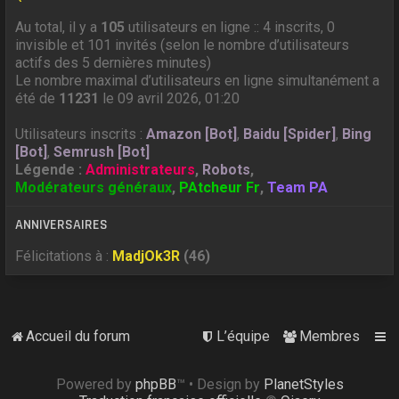
Au total, il y a
105
utilisateurs en ligne :: 4 inscrits, 0
invisible et 101 invités (selon le nombre d’utilisateurs
actifs des 5 dernières minutes)
Le nombre maximal d’utilisateurs en ligne simultanément a
été de
11231
le 09 avril 2026, 01:20
Utilisateurs inscrits :
Amazon [Bot]
,
Baidu [Spider]
,
Bing
[Bot]
,
Semrush [Bot]
Légende :
Administrateurs
,
Robots
,
Modérateurs généraux
,
PAtcheur Fr
,
Team PA
ANNIVERSAIRES
Félicitations à :
MadjOk3R
(46)
Accueil du forum
L’équipe
Membres
Powered by
phpBB
™
• Design by
PlanetStyles