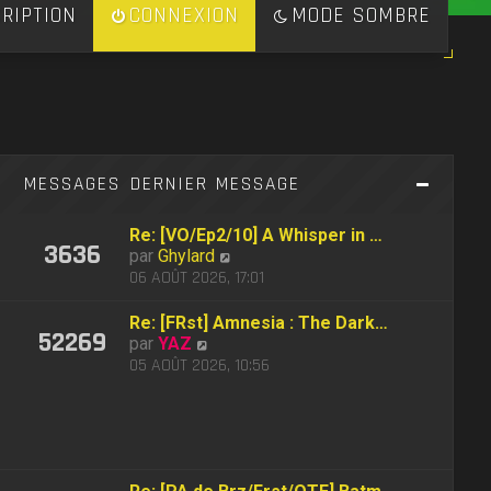
RIPTION
CONNEXION
MODE SOMBRE
S
MESSAGES
DERNIER MESSAGE
Re: [VO/Ep2/10] A Whisper in …
3636
C
par
Ghylard
o
06 AOÛT 2026, 17:01
n
s
Re: [FRst] Amnesia : The Dark…
52269
u
C
par
YAZ
l
o
05 AOÛT 2026, 10:56
t
n
e
s
r
u
l
l
e
t
d
e