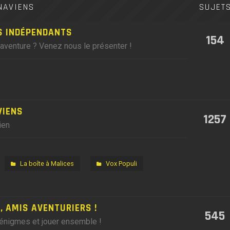
NAVIENS
SUJET
S INDÉPENDANTS
154
'aventure ? Venez nous le présenter !
VIENS
1257
ien
La boîte à Malices
Vox Populi
 AMIS AVENTURIERS !
545
 énigmes et jouer ensemble !