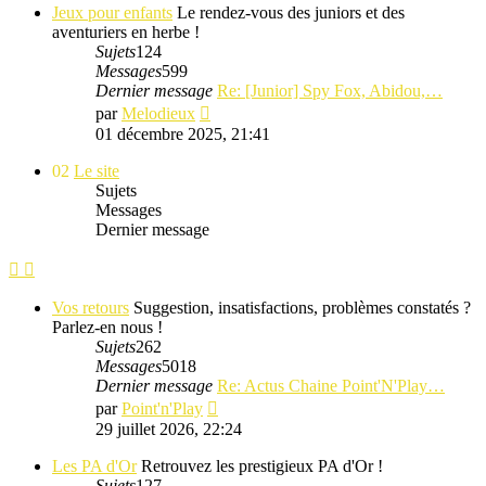
message
Jeux pour enfants
Le rendez-vous des juniors et des
aventuriers en herbe !
Sujets
124
Messages
599
Dernier message
Re: [Junior] Spy Fox, Abidou,…
Consulter
par
Melodieux
le
01 décembre 2025, 21:41
dernier
message
02
Le site
Sujets
Messages
Dernier message
Vos retours
Suggestion, insatisfactions, problèmes constatés ?
Parlez-en nous !
Sujets
262
Messages
5018
Dernier message
Re: Actus Chaine Point'N'Play…
Consulter
par
Point'n'Play
le
29 juillet 2026, 22:24
dernier
message
Les PA d'Or
Retrouvez les prestigieux PA d'Or !
Sujets
127