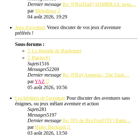
Dernier message
Re: [FRst/Daté] SOMBRAS: nega…
Consulter
par
Melodieux
le
04 août 2026, 19:29
dernier
message
Jeux d'aventure
Venez discuter de vos jeux d'aventure
préférés !
Sous-forums :
La légende de Baphomet
Patchs Fr
Sujets
1516
Messages
52269
Dernier message
Re: [FRst] Amnesia : The Dark…
Consulter
par
YAZ
le
05 août 2026, 10:56
dernier
message
Les héritiers de l'aventure
Pour discuter des aventures sans
énigmes, ou jeux mêlant aventure et action
Sujets
281
Messages
5197
Dernier message
Re: [PA de Brz/Frst/QTE] Batm…
Consulter
par
Blake Backlash
le
03 août 2026, 13:50
dernier