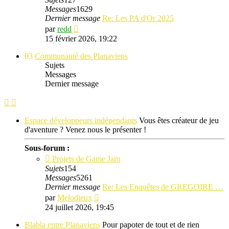
Messages
1629
Dernier message
Re: Les PA d'Or 2025
Consulter
par
redd
le
15 février 2026, 19:22
dernier
message
03
Communauté des Planaviens
Sujets
Messages
Dernier message
Espace développeurs indépendants
Vous êtes créateur de jeu
d'aventure ? Venez nous le présenter !
Sous-forum :
Projets de Game Jam
Sujets
154
Messages
5261
Dernier message
Re: Les Enquêtes de GREGOIRE …
Consulter
par
Melodieux
le
24 juillet 2026, 19:45
dernier
message
Blabla entre Planaviens
Pour papoter de tout et de rien