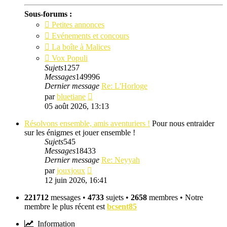
Sous-forums :
Petites annonces
Evénements et concours
La boîte à Malices
Vox Populi
Sujets
1257
Messages
149996
Dernier message
Re: L'Horloge
Consulter
par
bluetiane
le
05 août 2026, 13:13
dernier
message
Résolvons ensemble, amis aventuriers !
Pour nous entraider
sur les énigmes et jouer ensemble !
Sujets
545
Messages
18433
Dernier message
Re: Neyyah
Consulter
par
jouxjoux
le
12 juin 2026, 16:41
dernier
message
221712
messages •
4733
sujets •
2658
membres • Notre
membre le plus récent est
bcsent85
Information