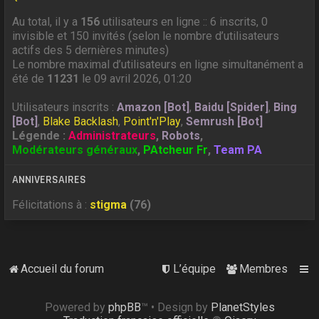
Au total, il y a
156
utilisateurs en ligne :: 6 inscrits, 0
invisible et 150 invités (selon le nombre d’utilisateurs
actifs des 5 dernières minutes)
Le nombre maximal d’utilisateurs en ligne simultanément a
été de
11231
le 09 avril 2026, 01:20
Utilisateurs inscrits :
Amazon [Bot]
,
Baidu [Spider]
,
Bing
[Bot]
,
Blake Backlash
,
Point'n'Play
,
Semrush [Bot]
Légende :
Administrateurs
,
Robots
,
Modérateurs généraux
,
PAtcheur Fr
,
Team PA
ANNIVERSAIRES
Félicitations à :
stigma
(76)
Accueil du forum
L’équipe
Membres
Powered by
phpBB
™
• Design by
PlanetStyles