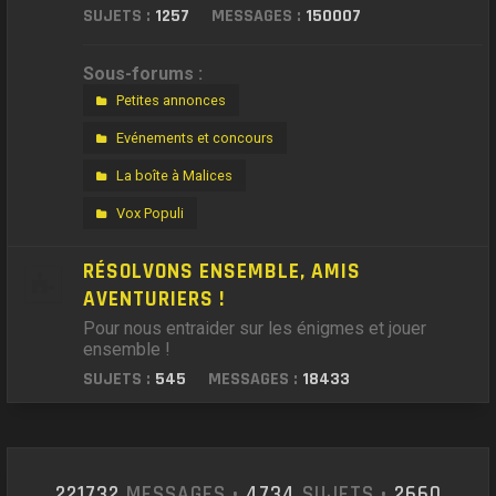
SUJETS :
1257
MESSAGES :
150007
Sous-forums :
Petites annonces
Evénements et concours
La boîte à Malices
Vox Populi
RÉSOLVONS ENSEMBLE, AMIS
AVENTURIERS !
Pour nous entraider sur les énigmes et jouer
ensemble !
SUJETS :
545
MESSAGES :
18433
221732
MESSAGES •
4734
SUJETS •
2660