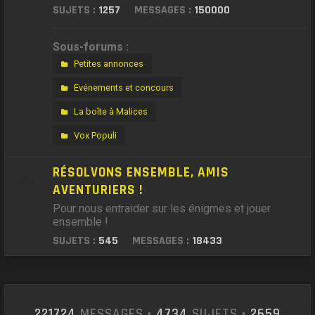
SUJETS :
1257
MESSAGES :
150000
Sous-forums :
Petites annonces
Evénements et concours
La boîte à Malices
Vox Populi
RÉSOLVONS ENSEMBLE, AMIS
AVENTURIERS !
Pour nous entraider sur les énigmes et jouer
ensemble !
SUJETS :
545
MESSAGES :
18433
221724
MESSAGES •
4734
SUJETS •
2659