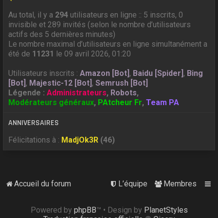
Au total, il y a
294
utilisateurs en ligne :: 5 inscrits, 0
invisible et 289 invités (selon le nombre d’utilisateurs
actifs des 5 dernières minutes)
Le nombre maximal d’utilisateurs en ligne simultanément a
été de
11231
le 09 avril 2026, 01:20
Utilisateurs inscrits :
Amazon [Bot]
,
Baidu [Spider]
,
Bing
[Bot]
,
Majestic-12 [Bot]
,
Semrush [Bot]
Légende :
Administrateurs
,
Robots
,
Modérateurs généraux
,
PAtcheur Fr
,
Team PA
ANNIVERSAIRES
Félicitations à :
MadjOk3R
(46)
Accueil du forum
L’équipe
Membres
Powered by
phpBB
™
• Design by
PlanetStyles