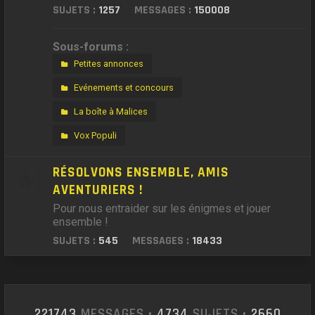
SUJETS :
1257
MESSAGES :
150008
Sous-forums :
Petites annonces
Evénements et concours
La boîte à Malices
Vox Populi
RÉSOLVONS ENSEMBLE, AMIS
AVENTURIERS !
Pour nous entraider sur les énigmes et jouer
ensemble !
SUJETS :
545
MESSAGES :
18433
221743
MESSAGES •
4734
SUJETS •
2660