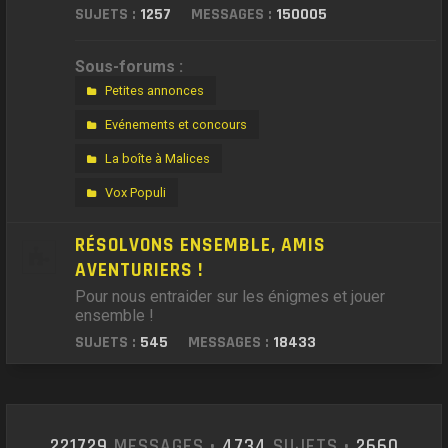
SUJETS :
1257
MESSAGES :
150005
Sous-forums :
Petites annonces
Evénements et concours
La boîte à Malices
Vox Populi
RÉSOLVONS ENSEMBLE, AMIS
AVENTURIERS !
Pour nous entraider sur les énigmes et jouer
ensemble !
SUJETS :
545
MESSAGES :
18433
221729
MESSAGES •
4734
SUJETS •
2660