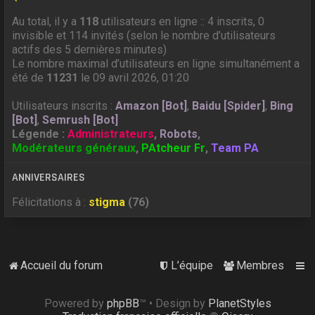
Au total, il y a
118
utilisateurs en ligne :: 4 inscrits, 0
invisible et 114 invités (selon le nombre d’utilisateurs
actifs des 5 dernières minutes)
Le nombre maximal d’utilisateurs en ligne simultanément a
été de
11231
le 09 avril 2026, 01:20
Utilisateurs inscrits :
Amazon [Bot]
,
Baidu [Spider]
,
Bing
[Bot]
,
Semrush [Bot]
Légende :
Administrateurs
,
Robots
,
Modérateurs généraux
,
PAtcheur Fr
,
Team PA
ANNIVERSAIRES
Félicitations à :
stigma
(76)
Accueil du forum
L’équipe
Membres
Powered by
phpBB
™
• Design by
PlanetStyles