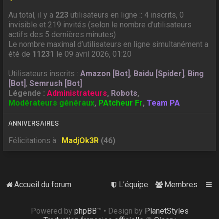
Au total, il y a
223
utilisateurs en ligne :: 4 inscrits, 0
invisible et 219 invités (selon le nombre d’utilisateurs
actifs des 5 dernières minutes)
Le nombre maximal d’utilisateurs en ligne simultanément a
été de
11231
le 09 avril 2026, 01:20
Utilisateurs inscrits :
Amazon [Bot]
,
Baidu [Spider]
,
Bing
[Bot]
,
Semrush [Bot]
Légende :
Administrateurs
,
Robots
,
Modérateurs généraux
,
PAtcheur Fr
,
Team PA
ANNIVERSAIRES
Félicitations à :
MadjOk3R
(46)
Accueil du forum
L’équipe
Membres
Powered by
phpBB
™
• Design by
PlanetStyles