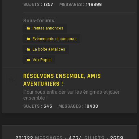
SUJETS :
1257
MESSAGES :
149999
Sous-forums :
Petites annonces
Evénements et concours
La boîte à Malices
Vox Populi
RÉSOLVONS ENSEMBLE, AMIS
AVENTURIERS !
Pour nous entraider sur les énigmes et jouer
ensemble !
SUJETS :
545
MESSAGES :
18433
221722
MESSAGES •
4734
SUJETS •
2659