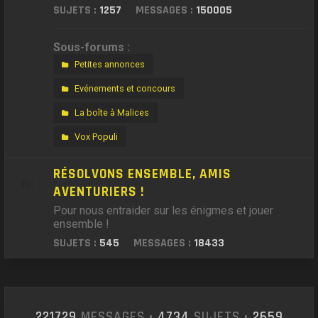
SUJETS :
1257
MESSAGES :
150005
Sous-forums :
Petites annonces
Evénements et concours
La boîte à Malices
Vox Populi
RÉSOLVONS ENSEMBLE, AMIS
AVENTURIERS !
Pour nous entraider sur les énigmes et jouer
ensemble !
SUJETS :
545
MESSAGES :
18433
221729
MESSAGES •
4734
SUJETS •
2659