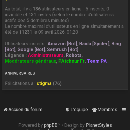
Au total, il y a
136
utilisateurs en ligne :: 5 inscrits, 0
invisible et 131 invités (selon le nombre d’utilisateurs
actifs des 5 dernières minutes)
Le nombre maximal d’utilisateurs en ligne simultanément a
été de
11231
le 09 avril 2026, 01:20
Utilisateurs inscrits :
Amazon [Bot]
,
Baidu [Spider]
,
Bing
[Bot]
,
Google [Bot]
,
Semrush [Bot]
Légende :
Administrateurs
,
Robots
,
Modérateurs généraux
,
PAtcheur Fr
,
Team PA
ANNIVERSAIRES
Félicitations à :
stigma
(76)
Accueil du forum
L’équipe
Membres
Powered by
phpBB
™
• Design by
PlanetStyles