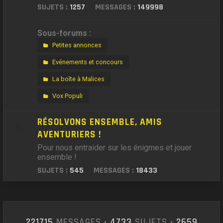
SUJETS :
1257
MESSAGES :
149998
Sous-forums :
Petites annonces
Evénements et concours
La boîte à Malices
Vox Populi
RÉSOLVONS ENSEMBLE, AMIS
AVENTURIERS !
Pour nous entraider sur les énigmes et jouer
ensemble !
SUJETS :
545
MESSAGES :
18433
221715
MESSAGES •
4733
SUJETS •
2659