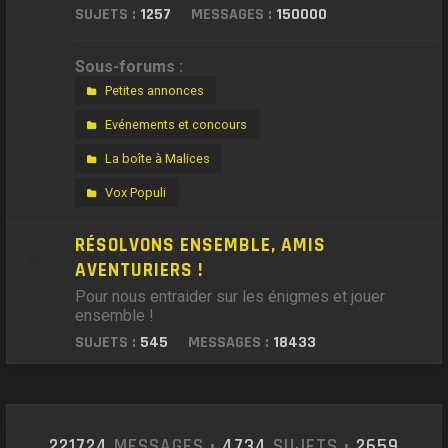
SUJETS :
1257
MESSAGES :
150000
Sous-forums :
Petites annonces
Evénements et concours
La boîte à Malices
Vox Populi
RÉSOLVONS ENSEMBLE, AMIS
AVENTURIERS !
Pour nous entraider sur les énigmes et jouer
ensemble !
SUJETS :
545
MESSAGES :
18433
221724
MESSAGES •
4734
SUJETS •
2659