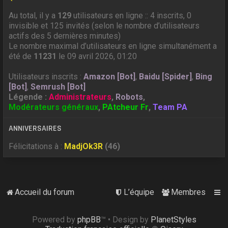
Au total, il y a
129
utilisateurs en ligne :: 4 inscrits, 0
invisible et 125 invités (selon le nombre d’utilisateurs
actifs des 5 dernières minutes)
Le nombre maximal d’utilisateurs en ligne simultanément a
été de
11231
le 09 avril 2026, 01:20
Utilisateurs inscrits :
Amazon [Bot]
,
Baidu [Spider]
,
Bing
[Bot]
,
Semrush [Bot]
Légende :
Administrateurs
,
Robots
,
Modérateurs généraux
,
PAtcheur Fr
,
Team PA
ANNIVERSAIRES
Félicitations à :
MadjOk3R
(46)
Accueil du forum
L’équipe
Membres
Powered by
phpBB
™
• Design by
PlanetStyles