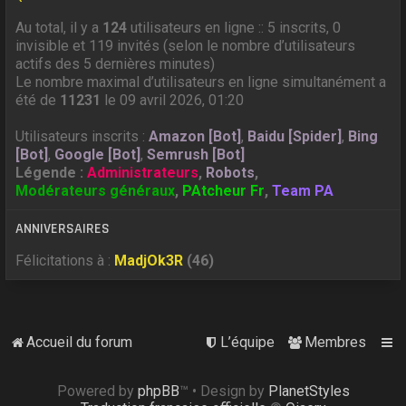
Au total, il y a
124
utilisateurs en ligne :: 5 inscrits, 0
invisible et 119 invités (selon le nombre d’utilisateurs
actifs des 5 dernières minutes)
Le nombre maximal d’utilisateurs en ligne simultanément a
été de
11231
le 09 avril 2026, 01:20
Utilisateurs inscrits :
Amazon [Bot]
,
Baidu [Spider]
,
Bing
[Bot]
,
Google [Bot]
,
Semrush [Bot]
Légende :
Administrateurs
,
Robots
,
Modérateurs généraux
,
PAtcheur Fr
,
Team PA
ANNIVERSAIRES
Félicitations à :
MadjOk3R
(46)
Accueil du forum
L’équipe
Membres
Powered by
phpBB
™
• Design by
PlanetStyles