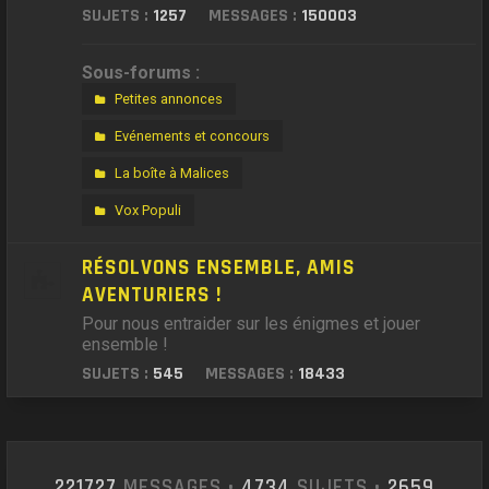
SUJETS :
1257
MESSAGES :
150003
Sous-forums :
Petites annonces
Evénements et concours
La boîte à Malices
Vox Populi
RÉSOLVONS ENSEMBLE, AMIS
AVENTURIERS !
Pour nous entraider sur les énigmes et jouer
ensemble !
SUJETS :
545
MESSAGES :
18433
221727
MESSAGES •
4734
SUJETS •
2659