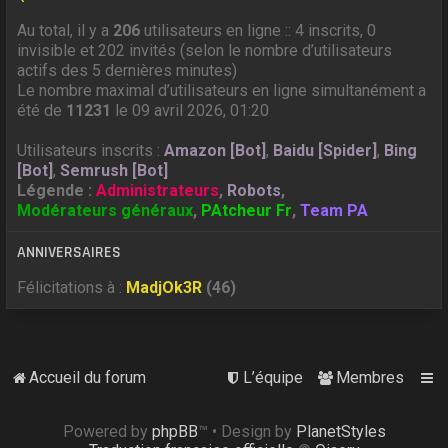
Au total, il y a
206
utilisateurs en ligne :: 4 inscrits, 0
invisible et 202 invités (selon le nombre d’utilisateurs
actifs des 5 dernières minutes)
Le nombre maximal d’utilisateurs en ligne simultanément a
été de
11231
le 09 avril 2026, 01:20
Utilisateurs inscrits :
Amazon [Bot]
,
Baidu [Spider]
,
Bing
[Bot]
,
Semrush [Bot]
Légende :
Administrateurs
,
Robots
,
Modérateurs généraux
,
PAtcheur Fr
,
Team PA
ANNIVERSAIRES
Félicitations à :
MadjOk3R
(46)
Accueil du forum
L’équipe
Membres
Powered by
phpBB
™
• Design by
PlanetStyles