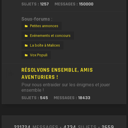
SUJETS :
1257
MESSAGES :
150000
Sous-forums :
Petites annonces
Evénements et concours
La boîte à Malices
Vox Populi
RÉSOLVONS ENSEMBLE, AMIS
AVENTURIERS !
Pour nous entraider sur les énigmes et jouer
ensemble !
SUJETS :
545
MESSAGES :
18433
221724
MESSAGES •
4734
SUJETS •
2659