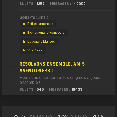
SUJETS :
1257
MESSAGES :
149999
Sous-forums :
Petites annonces
Evénements et concours
La boîte à Malices
Vox Populi
RÉSOLVONS ENSEMBLE, AMIS
AVENTURIERS !
Pour nous entraider sur les énigmes et jouer
ensemble !
SUJETS :
545
MESSAGES :
18433
221721
MESSAGES •
4734
SUJETS •
2659