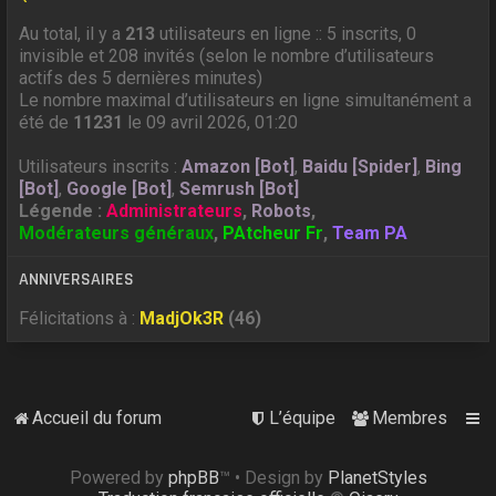
Au total, il y a
213
utilisateurs en ligne :: 5 inscrits, 0
invisible et 208 invités (selon le nombre d’utilisateurs
actifs des 5 dernières minutes)
Le nombre maximal d’utilisateurs en ligne simultanément a
été de
11231
le 09 avril 2026, 01:20
Utilisateurs inscrits :
Amazon [Bot]
,
Baidu [Spider]
,
Bing
[Bot]
,
Google [Bot]
,
Semrush [Bot]
Légende :
Administrateurs
,
Robots
,
Modérateurs généraux
,
PAtcheur Fr
,
Team PA
ANNIVERSAIRES
Félicitations à :
MadjOk3R
(46)
Accueil du forum
L’équipe
Membres
Powered by
phpBB
™
• Design by
PlanetStyles