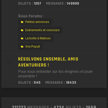
SUJETS :
1257
MESSAGES :
149999
Sous-forums :
Petites annonces
Evénements et concours
La boîte à Malices
Vox Populi
RÉSOLVONS ENSEMBLE, AMIS
AVENTURIERS !
Pour nous entraider sur les énigmes et jouer
ensemble !
SUJETS :
545
MESSAGES :
18433
221723
MESSAGES •
4734
SUJETS •
2659