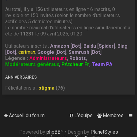
Au total, il y a
156
utilisateurs en ligne :: 6 inscrits, 0
invisible et 150 invités (selon le nombre d’utilisateurs
actifs des 5 dernières minutes)
Le nombre maximal d’utilisateurs en ligne simultanément a
été de
11231
le 09 avril 2026, 01:20
Utilisateurs inscrits :
Amazon [Bot]
,
Baidu [Spider]
,
Bing
[Bot]
,
cartman
,
Google [Bot]
,
Semrush [Bot]
Légende :
Administrateurs
,
Robots
,
Modérateurs généraux
,
PAtcheur Fr
,
Team PA
ANNIVERSAIRES
Félicitations à :
stigma
(76)
Accueil du forum
L’équipe
Membres
Powered by
phpBB
™
• Design by
PlanetStyles