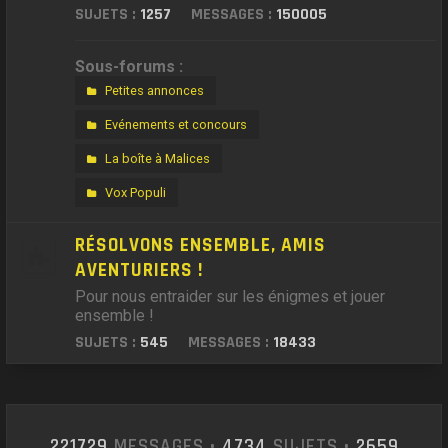
SUJETS :
1257
MESSAGES :
150005
Sous-forums :
Petites annonces
Evénements et concours
La boîte à Malices
Vox Populi
RÉSOLVONS ENSEMBLE, AMIS
AVENTURIERS !
Pour nous entraider sur les énigmes et jouer
ensemble !
SUJETS :
545
MESSAGES :
18433
221729
MESSAGES •
4734
SUJETS •
2659