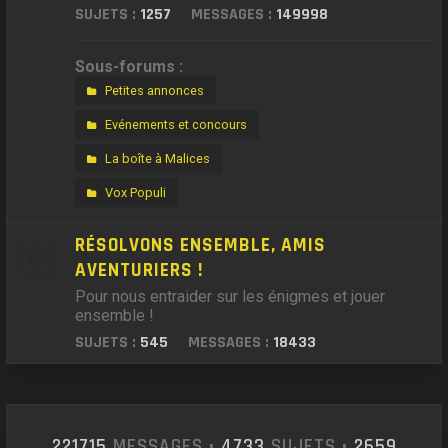
SUJETS :
1257
MESSAGES :
149998
Sous-forums :
Petites annonces
Evénements et concours
La boîte à Malices
Vox Populi
RÉSOLVONS ENSEMBLE, AMIS
AVENTURIERS !
Pour nous entraider sur les énigmes et jouer
ensemble !
SUJETS :
545
MESSAGES :
18433
221715
MESSAGES •
4733
SUJETS •
2659