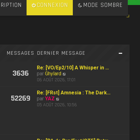
RIPTION
CONNEXION
MODE SOMBRE
S
MESSAGES
DERNIER MESSAGE
Re: [VO/Ep2/10] A Whisper in …
3636
C
par
Ghylard
o
06 AOÛT 2026, 17:01
n
s
Re: [FRst] Amnesia : The Dark…
52269
u
C
par
YAZ
l
o
05 AOÛT 2026, 10:56
t
n
e
s
r
u
l
l
e
t
d
e