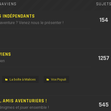
NAVIENS
SUJET
S INDÉPENDANTS
154
'aventure ? Venez nous le présenter !
VIENS
1257
ien
La boîte à Malices
Vox Populi
 AMIS AVENTURIERS !
545
 énigmes et jouer ensemble !