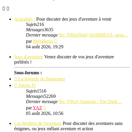
Actualités :
Pour discuter des jeux d'aventure à venir
Sujets
216
Messages
3635
Dernier message
Re: [FRst/Daté] SOMBRAS: nega…
Consulter
par
Melodieux
le
04 août 2026, 19:29
dernier
message
Jeux d'aventure
Venez discuter de vos jeux d'aventure
préférés !
Sous-forums :
La légende de Baphomet
Patchs Fr
Sujets
1516
Messages
52269
Dernier message
Re: [FRst] Amnesia : The Dark…
Consulter
par
YAZ
le
05 août 2026, 10:56
dernier
message
Les héritiers de l'aventure
Pour discuter des aventures sans
énigmes, ou jeux mêlant aventure et action