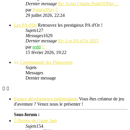
Dernier message
Re: Actus Chaine Point'N'Play…
Consulter
par
Point'n'Play
le
29 juillet 2026, 22:24
dernier
message
Les PA d'Or
Retrouvez les prestigieux PA d'Or !
Sujets
127
Messages
1629
Dernier message
Re: Les PA d'Or 2025
Consulter
par
redd
le
15 février 2026, 19:22
dernier
message
xx
Communauté des Planaviens
Sujets
Messages
Dernier message
Espace développeurs indépendants
Vous êtes créateur de jeu
d'aventure ? Venez nous le présenter !
Sous-forum :
Projets de Game Jam
Sujets
154