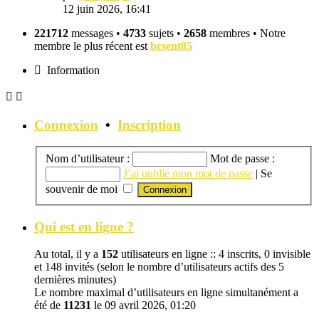
le
12 juin 2026, 16:41
dernier
message
221712
messages •
4733
sujets •
2658
membres • Notre
membre le plus récent est
bcsent85
Information
Connexion
•
Inscription
Nom d’utilisateur :
Mot de passe :
J’ai oublié mon mot de passe
|
Se
souvenir de moi
Qui est en ligne ?
Au total, il y a
152
utilisateurs en ligne :: 4 inscrits, 0 invisible
et 148 invités (selon le nombre d’utilisateurs actifs des 5
dernières minutes)
Le nombre maximal d’utilisateurs en ligne simultanément a
été de
11231
le 09 avril 2026, 01:20