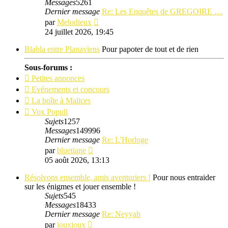
Messages
5261
Dernier message
Re: Les Enquêtes de GREGOIRE …
Consulter
par
Melodieux
le
24 juillet 2026, 19:45
dernier
message
Blabla entre Planaviens
Pour papoter de tout et de rien
Sous-forums :
Petites annonces
Evénements et concours
La boîte à Malices
Vox Populi
Sujets
1257
Messages
149996
Dernier message
Re: L'Horloge
Consulter
par
bluetiane
le
05 août 2026, 13:13
dernier
message
Résolvons ensemble, amis aventuriers !
Pour nous entraider
sur les énigmes et jouer ensemble !
Sujets
545
Messages
18433
Dernier message
Re: Neyyah
Consulter
par
jouxjoux