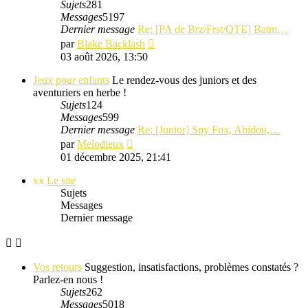
Sujets
281
Messages
5197
Dernier message
Re: [PA de Brz/Frst/QTE] Batm…
Consulter
par
Blake Backlash
le
03 août 2026, 13:50
dernier
message
Jeux pour enfants
Le rendez-vous des juniors et des
aventuriers en herbe !
Sujets
124
Messages
599
Dernier message
Re: [Junior] Spy Fox, Abidou,…
Consulter
par
Melodieux
le
01 décembre 2025, 21:41
dernier
message
xx
Le site
Sujets
Messages
Dernier message
Vos retours
Suggestion, insatisfactions, problèmes constatés ?
Parlez-en nous !
Sujets
262
Messages
5018