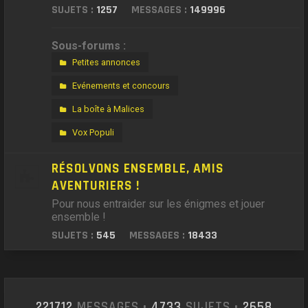
SUJETS :
1257
MESSAGES :
149996
Sous-forums :
Petites annonces
Evénements et concours
La boîte à Malices
Vox Populi
RÉSOLVONS ENSEMBLE, AMIS
AVENTURIERS !
Pour nous entraider sur les énigmes et jouer
ensemble !
SUJETS :
545
MESSAGES :
18433
221712
MESSAGES •
4733
SUJETS •
2658