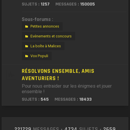
SUJETS :
1257
MESSAGES :
150005
Sous-forums :
Petites annonces
Evénements et concours
La boîte à Malices
Vox Populi
RÉSOLVONS ENSEMBLE, AMIS
AVENTURIERS !
Pour nous entraider sur les énigmes et jouer
ensemble !
SUJETS :
545
MESSAGES :
18433
221729
MESSAGES •
4734
SUJETS •
2659