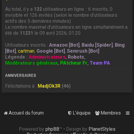
Au total, il y a
132
utilisateurs en ligne :: 6 inscrits, 0
invisible et 126 invités (selon le nombre d’utilisateurs
actifs des 5 dernières minutes)
Le nombre maximal d’utilisateurs en ligne simultanément a
été de
11231
le 09 avril 2026, 01:20
Utilisateurs inscrits :
Amazon [Bot]
,
Baidu [Spider]
,
Bing
[Bot]
,
cartman
,
Google [Bot]
,
Semrush [Bot]
Légende :
Administrateurs
,
Robots
,
Modérateurs généraux
,
PAtcheur Fr
,
Team PA
ANNIVERSAIRES
Félicitations à :
MadjOk3R
(46)
Accueil du forum
L’équipe
Membres
Powered by
phpBB
™
• Design by
PlanetStyles