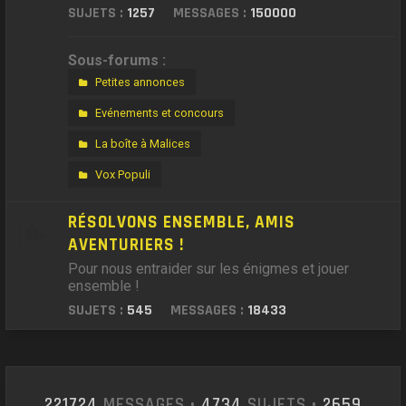
SUJETS :
1257
MESSAGES :
150000
Sous-forums :
Petites annonces
Evénements et concours
La boîte à Malices
Vox Populi
RÉSOLVONS ENSEMBLE, AMIS
AVENTURIERS !
Pour nous entraider sur les énigmes et jouer
ensemble !
SUJETS :
545
MESSAGES :
18433
221724
MESSAGES •
4734
SUJETS •
2659