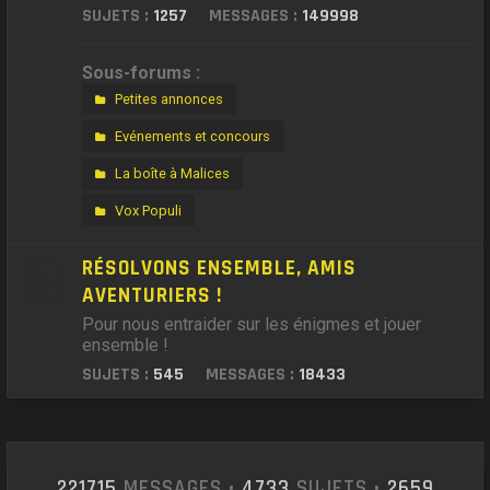
SUJETS :
1257
MESSAGES :
149998
Sous-forums :
Petites annonces
Evénements et concours
La boîte à Malices
Vox Populi
RÉSOLVONS ENSEMBLE, AMIS
AVENTURIERS !
Pour nous entraider sur les énigmes et jouer
ensemble !
SUJETS :
545
MESSAGES :
18433
221715
MESSAGES •
4733
SUJETS •
2659