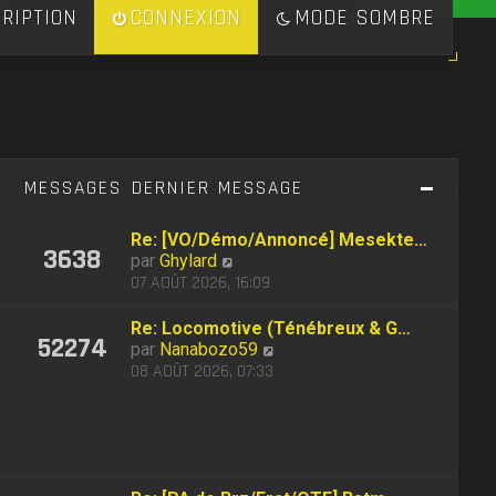
RIPTION
CONNEXION
MODE SOMBRE
S
MESSAGES
DERNIER MESSAGE
Re: [VO/Démo/Annoncé] Mesekte…
3638
C
par
Ghylard
o
07 AOÛT 2026, 16:09
n
s
Re: Locomotive (Ténébreux & G…
52274
u
C
par
Nanabozo59
l
o
08 AOÛT 2026, 07:33
t
n
e
s
r
u
l
l
e
t
d
e