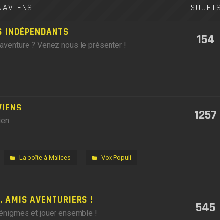
NAVIENS
SUJET
S INDÉPENDANTS
154
'aventure ? Venez nous le présenter !
VIENS
1257
ien
La boîte à Malices
Vox Populi
 AMIS AVENTURIERS !
545
 énigmes et jouer ensemble !