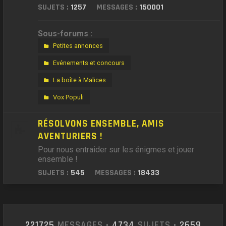
SUJETS :
1257
MESSAGES :
150001
Sous-forums :
Petites annonces
Evénements et concours
La boîte à Malices
Vox Populi
RÉSOLVONS ENSEMBLE, AMIS
AVENTURIERS !
Pour nous entraider sur les énigmes et jouer
ensemble !
SUJETS :
545
MESSAGES :
18433
221725
MESSAGES •
4734
SUJETS •
2659