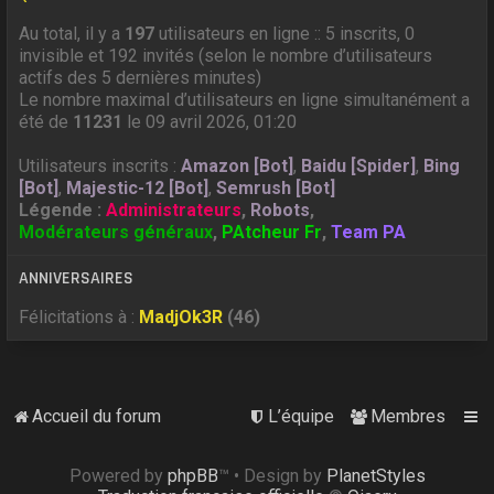
Au total, il y a
197
utilisateurs en ligne :: 5 inscrits, 0
invisible et 192 invités (selon le nombre d’utilisateurs
actifs des 5 dernières minutes)
Le nombre maximal d’utilisateurs en ligne simultanément a
été de
11231
le 09 avril 2026, 01:20
Utilisateurs inscrits :
Amazon [Bot]
,
Baidu [Spider]
,
Bing
[Bot]
,
Majestic-12 [Bot]
,
Semrush [Bot]
Légende :
Administrateurs
,
Robots
,
Modérateurs généraux
,
PAtcheur Fr
,
Team PA
ANNIVERSAIRES
Félicitations à :
MadjOk3R
(46)
Accueil du forum
L’équipe
Membres
Powered by
phpBB
™
• Design by
PlanetStyles