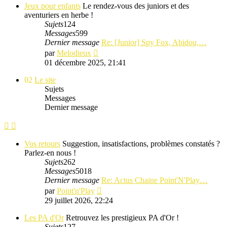
message
Jeux pour enfants
Le rendez-vous des juniors et des
aventuriers en herbe !
Sujets
124
Messages
599
Dernier message
Re: [Junior] Spy Fox, Abidou,…
Consulter
par
Melodieux
le
01 décembre 2025, 21:41
dernier
message
02
Le site
Sujets
Messages
Dernier message
Vos retours
Suggestion, insatisfactions, problèmes constatés ?
Parlez-en nous !
Sujets
262
Messages
5018
Dernier message
Re: Actus Chaine Point'N'Play…
Consulter
par
Point'n'Play
le
29 juillet 2026, 22:24
dernier
message
Les PA d'Or
Retrouvez les prestigieux PA d'Or !
Sujets
127