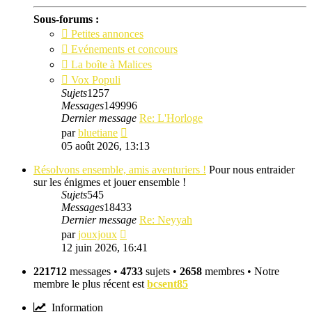
Sous-forums :
Petites annonces
Evénements et concours
La boîte à Malices
Vox Populi
Sujets
1257
Messages
149996
Dernier message
Re: L'Horloge
Consulter
par
bluetiane
le
05 août 2026, 13:13
dernier
message
Résolvons ensemble, amis aventuriers !
Pour nous entraider
sur les énigmes et jouer ensemble !
Sujets
545
Messages
18433
Dernier message
Re: Neyyah
Consulter
par
jouxjoux
le
12 juin 2026, 16:41
dernier
message
221712
messages •
4733
sujets •
2658
membres • Notre
membre le plus récent est
bcsent85
Information