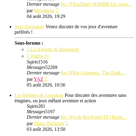
Dernier message
Re: [FRst/Daté] SOMBRAS: nega…
Consulter
par
Melodieux
le
04 août 2026, 19:29
dernier
message
Jeux d'aventure
Venez discuter de vos jeux d'aventure
préférés !
Sous-forums :
La légende de Baphomet
Patchs Fr
Sujets
1516
Messages
52269
Dernier message
Re: [FRst] Amnesia : The Dark…
Consulter
par
YAZ
le
05 août 2026, 10:56
dernier
message
Les héritiers de l'aventure
Pour discuter des aventures sans
énigmes, ou jeux mêlant aventure et action
Sujets
281
Messages
5197
Dernier message
Re: [PA de Brz/Frst/QTE] Batm…
Consulter
par
Blake Backlash
le
03 août 2026, 13:50
dernier