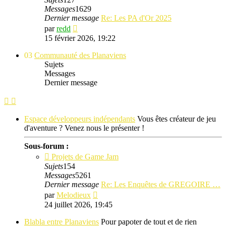
Messages
1629
Dernier message
Re: Les PA d'Or 2025
Consulter
par
redd
le
15 février 2026, 19:22
dernier
message
03
Communauté des Planaviens
Sujets
Messages
Dernier message
Espace développeurs indépendants
Vous êtes créateur de jeu
d'aventure ? Venez nous le présenter !
Sous-forum :
Projets de Game Jam
Sujets
154
Messages
5261
Dernier message
Re: Les Enquêtes de GREGOIRE …
Consulter
par
Melodieux
le
24 juillet 2026, 19:45
dernier
message
Blabla entre Planaviens
Pour papoter de tout et de rien