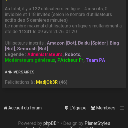
Au total, il y a
122
utilisateurs en ligne :: 4 inscrits, 0
invisible et 118 invités (selon le nombre d’utilisateurs
actifs des 5 dernières minutes)
Le nombre maximal d’utilisateurs en ligne simultanément a
été de
11231
le 09 avril 2026, 01:20
Utilisateurs inscrits :
Amazon [Bot]
,
Baidu [Spider]
,
Bing
[Bot]
,
Semrush [Bot]
Légende :
Administrateurs
,
Robots
,
Modérateurs généraux
,
PAtcheur Fr
,
Team PA
ANNIVERSAIRES
Félicitations à :
MadjOk3R
(46)
Accueil du forum
L’équipe
Membres
Powered by
phpBB
™
• Design by
PlanetStyles