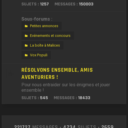
SUJETS :
1257
MESSAGES :
150003
Sous-forums :
Petites annonces
Evénements et concours
La boîte à Malices
Vox Populi
RÉSOLVONS ENSEMBLE, AMIS
AVENTURIERS !
Pour nous entraider sur les énigmes et jouer
ensemble !
SUJETS :
545
MESSAGES :
18433
221727
MESSAGES •
4734
SUJETS •
2659